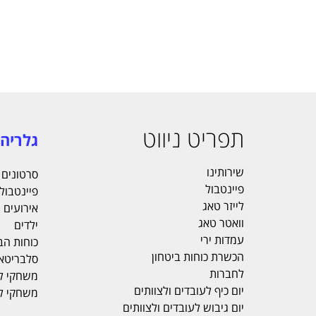
תפריט ניווט
גלריה
שירותינו
סרטונים
פיינטבול
פיינטבול
לייזר טאג
אירועים
וואטר טאג
ילדים
עמדות ירי
כוחות הב
הכשרת כוחות ביטחון
סלבריטא
לחברות
משחקי ל
יום כיף לעובדים ולצוותים
משחקי ל
יום גיבוש לעובדים ולצוותים