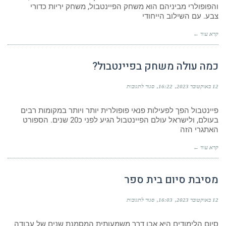
והפופולרי מביניהם הוא משחק הפיינטבול, משחק יריות כדורי
צבע. עם השילוב הייחודי
קרא עוד ←
כמה עולה משחק בפיינטבול?
12 באוקטובר 2023
16:22
סגור לתגובות
פיינטבול הפך לפעילות פנאי פופולרית יותר ויותר במקומות רבים
בעולם, ולישראל עולם הפיינטבול הגיע לפני כ20 שנים. הספורט
האתגרי הזה
קרא עוד ←
מסיבת סיום בית ספר
12 באוקטובר 2023
16:03
סגור לתגובות
סיום הלימודים היא אבן דרך משמעותית המסמנת שנים של עבודה