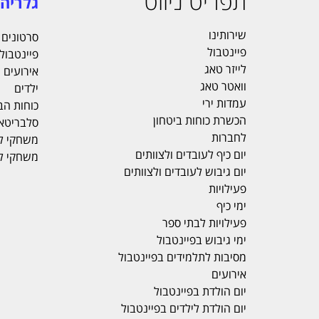
תפריט ניווט
גלריה
שירותינו
סרטונים
פיינטבול
פיינטבול
לייזר טאג
אירועים
וואטר טאג
ילדים
עמדות ירי
כוחות הב
הכשרת כוחות ביטחון
סלבריטא
לחברות
משחקי ל
יום כיף לעובדים ולצוותים
משחקי ל
יום גיבוש לעובדים ולצוותים
פעילויות
ימי כיף
פעילויות לבתי ספר
ימי גיבוש בפיינטבול
מסיבות לתלמידים בפיינטבול
אירועים
יום הולדת בפיינטבול
יום הולדת לילדים בפיינטבול