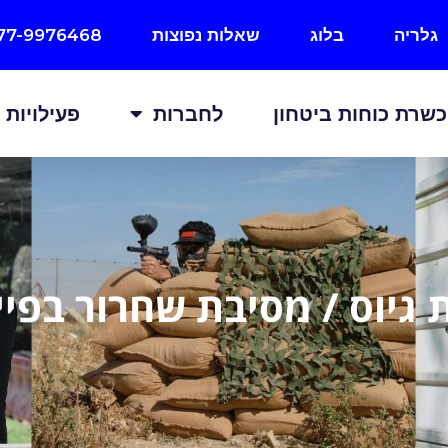
גלריה
בלוג
שאלות נפוצות
77-9976468
שרת כוחות ביטחון
לחברות
פעילויות
 גיוס / מסיבת שחרור בפיי