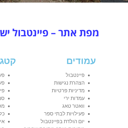
מפת אתר – פיינטבול יש
עמודים
קטגו
פיינטבול
פעי
הצהרת נגישות
פעי
מדיניות פרטיות
פי
עמדות ירי
סנ
וואטר טאג
מס
פעילויות לבתי ספר
כל
יום הולדת בפיינטבול
אי